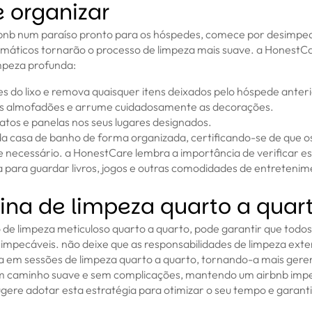
 organizar
bnb num paraíso pronto para os hóspedes, comece por desimpedi
temáticos tornarão o processo de limpeza mais suave. a Honest
impeza profunda:
es do lixo e remova quaisquer itens deixados pelo hóspede anteri
 os almofadões e arrume cuidadosamente as decorações.
pratos e panelas nos seus lugares designados.
 da casa de banho de forma organizada, certificando-se de que o
e necessário. a HonestCare lembra a importância de verificar es
para guardar livros, jogos e outras comodidades de entretenim
ina de limpeza quarto a quar
de limpeza meticuloso quarto a quarto, pode garantir que todos
impecáveis. não deixe que as responsabilidades de limpeza ext
fa em sessões de limpeza quarto a quarto, tornando-a mais ger
m caminho suave e sem complicações, mantendo um airbnb impe
ere adotar esta estratégia para otimizar o seu tempo e garantir