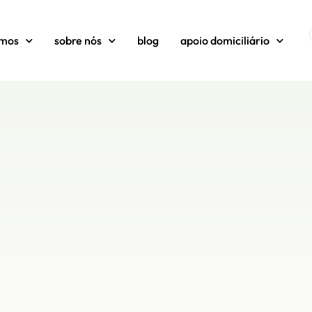
amos
sobre nós
blog
apoio domiciliário