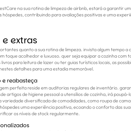
estCare na sua rotina de limpeza de airbnb, estará a garantir u
s hóspedes, contribuindo para avaliações positivas e uma expe
 e extras
portantes quanto a sua rotina de limpeza. invista algum tempo a
um toque acolhedor e luxuoso. quer seja equipar a cozinha com t
livros para leitura de lazer ou ter guias turísticos locais, as possib
nestes detalhes para uma estadia memorável.
io e reabasteça
m perfeita reside em auditorias regulares de inventário. garan
de artigos de higiene pessoal a utensílios de cozinha, irá poupá-l
a variedade diversificada de comodidades, como roupa de cama 
 hóspedes uma experiência positiva, ecoando o conforto das sua
ificar os níveis de stock regularmente.
sonalizados