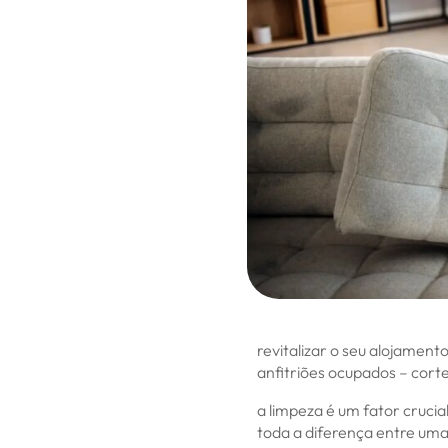
revitalizar o seu alojament
anfitriões ocupados – cort
a limpeza é um fator cruci
toda a diferença entre uma