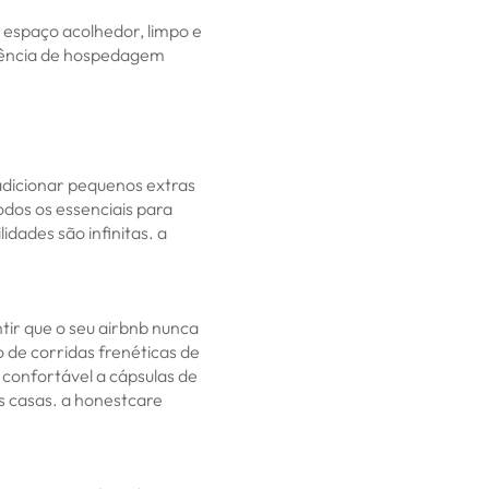
m espaço acolhedor, limpo e
riência de hospedagem
 adicionar pequenos extras
odos os essenciais para
ilidades são infinitas. a
tir que o seu airbnb nunca
o de corridas frenéticas de
confortável a cápsulas de
s casas. a honestcare