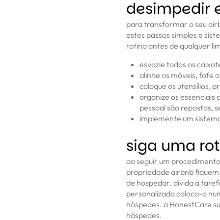
desimpedir e
para transformar o seu air
estes passos simples e sis
rotina antes de qualquer l
esvazie todos os caixot
alinhe os móveis, fofe
coloque os utensílios, 
organize os essenciais
pessoal são repostos, s
implemente um sistema 
siga uma rot
ao seguir um procedimento 
propriedade airbnb fiquem 
de hospedar. divida a tare
personalizada coloca-o nu
hóspedes. a HonestCare sug
hóspedes.