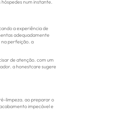
us hóspedes num instante.
icando a experiência de
amentas adequadamente
na perfeição. a
ecisar de atenção. com um
lador. a honestcare sugere
é-limpeza. ao preparar o
m acabamento impecável e