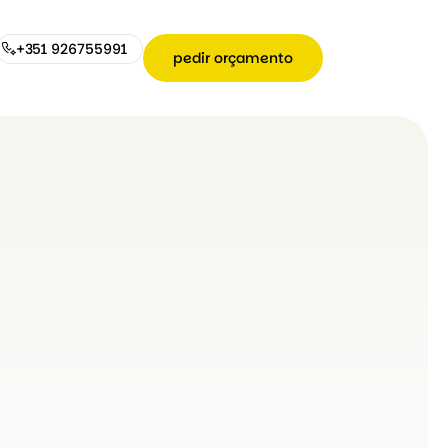
+351 926755991
pedir orçamento
+351
pedir
926755991
orçamento