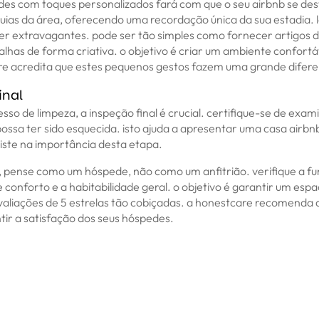
es com toques personalizados fará com que o seu airbnb se des
guias da área, oferecendo uma recordação única da sua estadia.
er extravagantes. pode ser tão simples como fornecer artigos d
alhas de forma criativa. o objetivo é criar um ambiente confortá
re acredita que estes pequenos gestos fazem uma grande difer
inal
sso de limpeza, a inspeção final é crucial. certifique-se de exa
ossa ter sido esquecida. isto ajuda a apresentar uma casa airbn
iste na importância desta etapa.
l, pense como um hóspede, não como um anfitrião. verifique a fu
e conforto e a habitabilidade geral. o objetivo é garantir um e
aliações de 5 estrelas tão cobiçadas. a honestcare recomenda 
ntir a satisfação dos seus hóspedes.