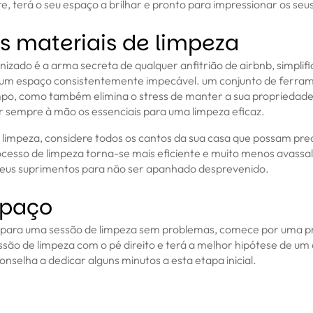
e, terá o seu espaço a brilhar e pronto para impressionar os se
s materiais de limpeza
izado é a arma secreta de qualquer anfitrião de airbnb, simplif
um espaço consistentemente impecável. um conjunto de ferr
po, como também elimina o stress de manter a sua propriedade 
sempre à mão os essenciais para uma limpeza eficaz.
 limpeza, considere todos os cantos da sua casa que possam pr
cesso de limpeza torna-se mais eficiente e muito menos avassa
 seus suprimentos para não ser apanhado desprevenido.
spaço
b para uma sessão de limpeza sem problemas, comece por uma pr
são de limpeza com o pé direito e terá a melhor hipótese de u
nselha a dedicar alguns minutos a esta etapa inicial.