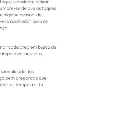
taque. considere deixar
 lembre-se de que os toques
e higiene pessoal de
vel e acolhedor para os
ença.
minar cada área em busca de
b impecável aos seus
ncionalidade dos
spaço bem preparado que
dedicar tempo a esta