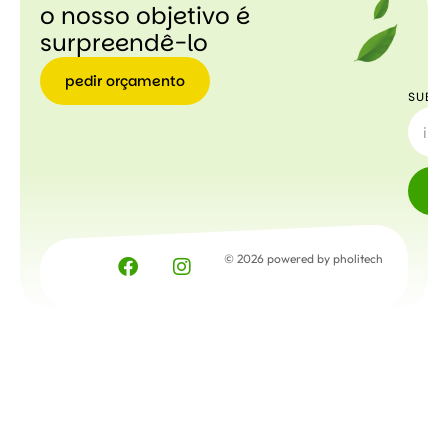
o nosso objetivo é
surpreendê-lo
pedir orçamento
SUBSC
pedir
orçamento
© 2026 powered by pholitech