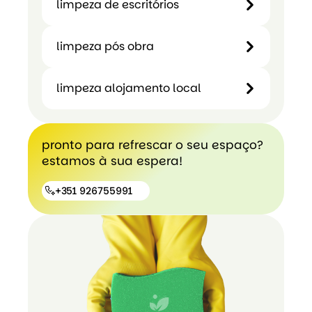
limpeza de escritórios
domiciliário
limpeza pós obra
limpeza
de
limpeza alojamento local
escritórios
limpeza
pós
obra
limpeza
pronto para refrescar o seu espaço?
alojamento
estamos à sua espera!
local
+351 926755991
+351
926755991